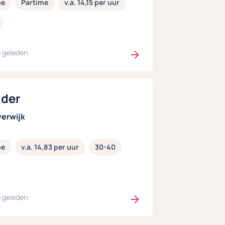
me
Partime
v.a. 14,15 per uur
 geleden
lder
erwijk
me
v.a. 14,83 per uur
30-40
 geleden