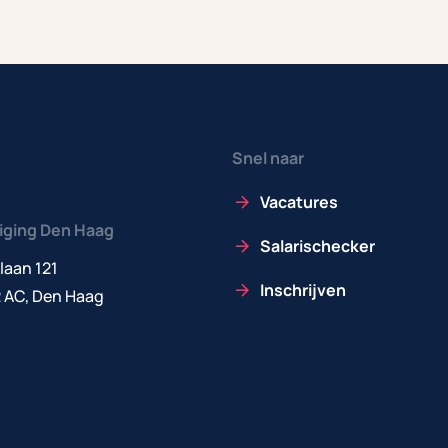
Snel naar
Vacatures
iging Den Haag
Salarischecker
laan 121
Inschrijven
 AC, Den Haag