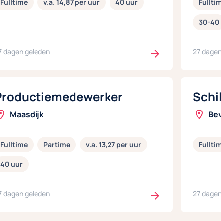
Fulltime
v.a. 14,87 per uur
40 uur
Fullti
30-40
7 dagen geleden
27 dagen
Productiemedewerker
Schi
Maasdijk
Bev
Fulltime
Partime
v.a. 13,27 per uur
Fullti
40 uur
7 dagen geleden
27 dagen