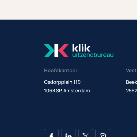
Hoofdkantoor
Vest
Osdorpplein 119
Beek
1068 SP, Amsterdam
2562