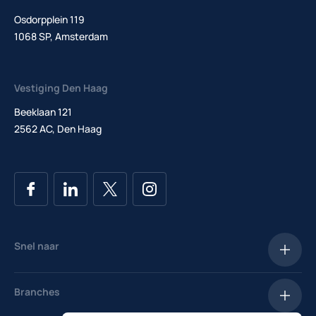
Osdorpplein 119
1068 SP, Amsterdam
Vestiging Den Haag
Beeklaan 121
2562 AC, Den Haag
Snel naar
Vacatures
Branches
Salarischecker