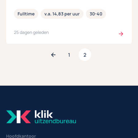
Fulltime
v.a. 14,83 per uur
30-40
25 dagen geleden
1
2
Hoofdkantoor