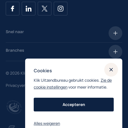
Snel naar
Vacatures
Branches
Salarischecker
Hotels
Inschrijven
Cookies
© 2026 Klik Uitzendbureau
Hospitality
Klik Uitzendbureau gebruikt cookies.
Zie de
Privacyverklaring
cookie instellingen
voor meer informatie.
Industrie
Productie
Accepteren
Logistiek
Alles weigeren