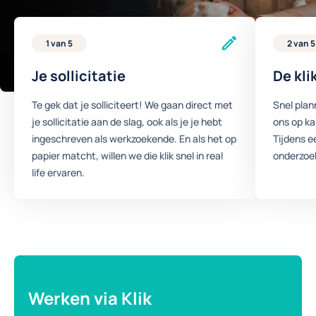
1 van 5
2 van 5
Je sollicitatie
De kli
Te gek dat je solliciteert! We gaan direct met
Snel plan
je sollicitatie aan de slag, ook als je je hebt
ons op k
ingeschreven als werkzoekende. En als het op
Tijdens e
papier matcht, willen we die klik snel in real
onderzoek
life ervaren.
Werken via Klik