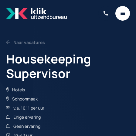
Naar vacatures
Housekeeping
Supervisor
Hotels
Schoonmaak
v.a. 16,11 per uur
Enige ervaring
Geen ervaring
32-40 uur