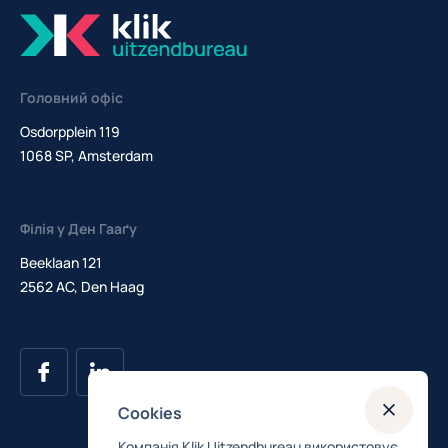
Головний офіс
Osdorpplein 119
1068 SP, Amsterdam
Філія у Ден Гааґу
Beeklaan 121
2562 AC, Den Haag
Cookies
Компанія Klik Uitzendbureau використовує