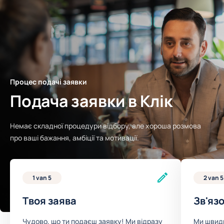
Процес подачі заявки
Подача заявки в Клік
Немає складної процедури відбору, але хороша розмова
про ваші бажання, амбіції та мотивації.
1 van 5
2 van 5
Твоя заява
Зв'яз
Чудово, що ти подаєш заявку! Ми відразу
Ми швид