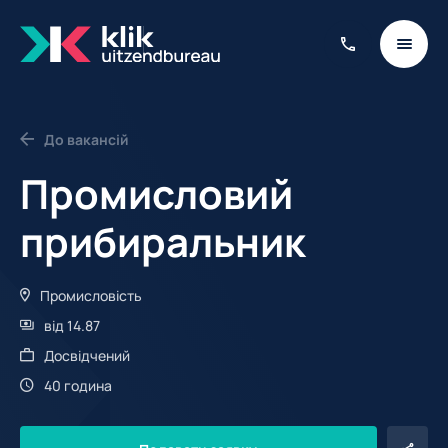
До вакансій
Промисловий
прибиральник
Промисловість
від 14.87
Досвідчений
40 година