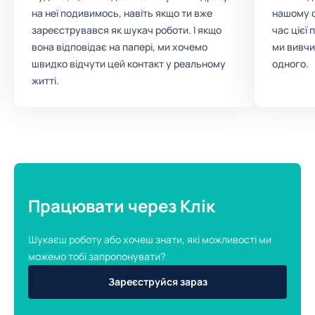
на неї подивимось, навіть якщо ти вже
нашому о
зареєструвався як шукач роботи. І якщо
час цієї
вона відповідає на папері, ми хочемо
ми вивчи
швидко відчути цей контакт у реальному
одного.
житті.
Працювати через Клік
Шукаєш роботу або хочеш знати, які можливості ми
можемо тобі запропонувати?
Зареєструйся зараз