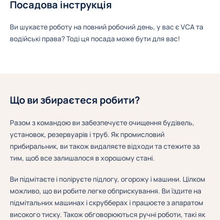
Посадова інструкція
Ви шукаєте роботу на повний робочий день, у вас є VCA та
водійські права? Тоді ця посада може бути для вас!
Що ви збираєтеся робити?
Разом з командою ви забезпечуєте очищення будівель,
установок, резервуарів і труб. Як промисловий
прибиральник, ви також видаляєте відходи та стежите за
тим, щоб все залишалося в хорошому стані.
Ви підмітаєте і поліруєте підлогу, огорожу і машини. Цілком
можливо, що ви робите легке обприскування. Ви їздите на
підмітальних машинах і скрубберах і працюєте з апаратом
високого тиску. Також обговорюються ручні роботи, такі як