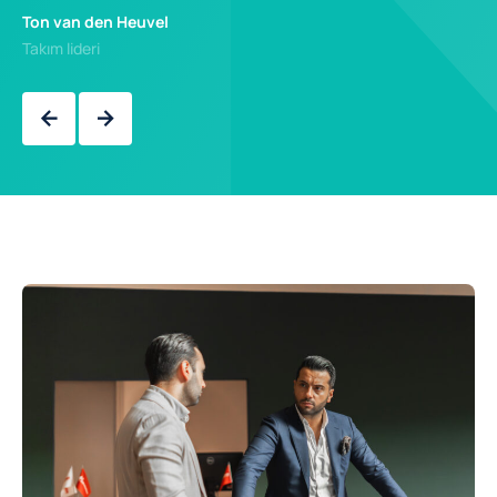
Ted
Ton van den Heuvel
Takım lideri