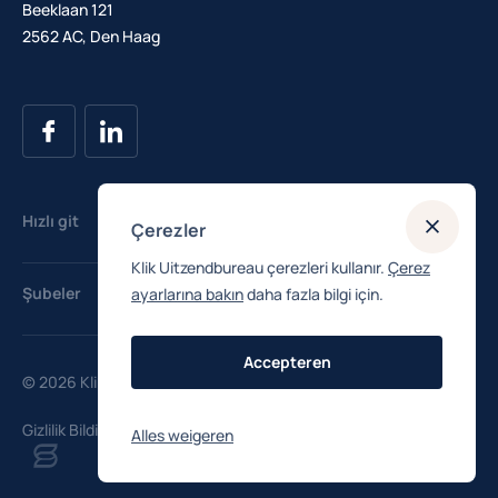
Beeklaan 121
2562 AC, Den Haag
Hızlı git
Çerezler
Klik Uitzendbureau çerezleri kullanır.
Çerez
İş ilanları
Şubeler
ayarlarına bakın
daha fazla bilgi için.
Maaş Kontrol
Oteller
Accepteren
Kayıt Olmak
© 2026 Klik Uitzendbureau
Misafirperverliği
Gizlilik Bildirimi
Alles weigeren
Endüstri
İmalat