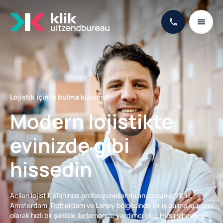
Lojistik için iş bulma kurumu
Modern lojistikte
evinizde gibi
hissedin
Acilen lojistik alanında profesyoneller mi arıyorsunuz? Klik,
Amsterdam, Rotterdam ve Lahey bölgesinde bir iş bulma kurumu
olarak hızlı bir şekilde ilerlemenize yardımcı olur. Hırslı sipariş