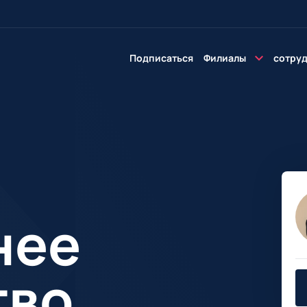
Подписаться
Филиалы
сотру
нее
тво