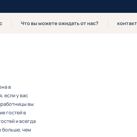
с
Что вы можете ожидать от нас?
контакт
она в
, если у вас
омработницы вы
е гостей в
остей и всегда
о больше, чем