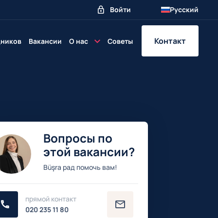
Войти
Русский
Nederlands
(
Го
Контакт
дников
Вакансии
О нас
Советы
English
(
Англи
Български
(
Бо
Türkçe
(
Турец
Українська
(
У
Вопросы по
этой вакансии?
Büşra рад помочь вам!
прямой контакт
020 235 11 80