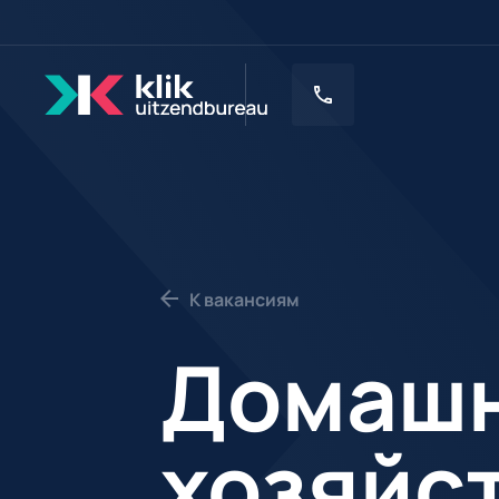
К вакансиям
Домаш
хозяйс