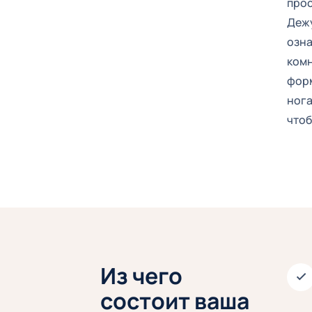
прос
Дежу
озна
комн
форм
нога
чтоб
Из чего
состоит ваша