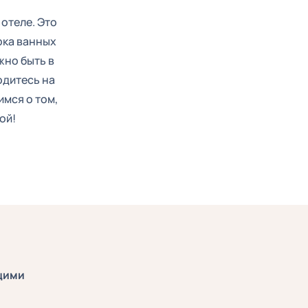
отеле. Это
рка ванных
жно быть в
одитесь на
имся о том,
ой!
ющими