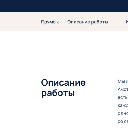
Прямо к
Описание работы
Описание
Мы и
Амст
работы
есть
кажд
одно
со с